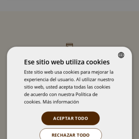
services
PAGO SEGURO
Ese sitio web utiliza cookies
Vending Costa garantiza la seguridad de las
transacciones y pagos con nuestros clientes y
Este sitio web usa cookies para mejorar la
CATALAN
trabajamos con los métodos de pago más seguros.
experiencia del usuario. Al utilizar nuestro
SPANISH
sitio web, usted acepta todas las cookies
Más información
de acuerdo con nuestra Política de
cookies.
Más información
ACEPTAR TODO
POLÍTICA DE DEVOLUCIONES
El plazo de devoluciones en nuestra tienda online es de
RECHAZAR TODO