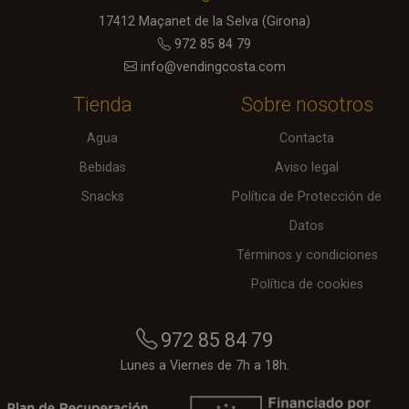
n
Foundation
a
shop.vendingcosta.com
17412
Maçanet de la Selva
(Girona)
m
972 85 84 79
C
c
info@vendingcosta.com
a
b
P
Tienda
Sobre nosotros
s
m
e
Agua
Contacta
u
u
Bebidas
Aviso legal
n
g
Snacks
Política de Protección de
c
e
u
Datos
f
p
Términos y condiciones
l
d
Política de cookies
c
l
n
c
972 85 84 79
p
e
n
Lunes a Viernes de 7h a 18h.
e
o
s