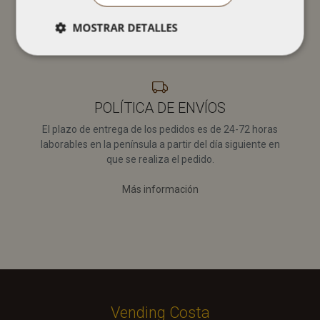
14 días desde la recepción del pedido.
MOSTRAR DETALLES
Más información
Cookies
Cookies de
estrictamente
rendimiento
necesarias
POLÍTICA DE ENVÍOS
El plazo de entrega de los pedidos es de 24-72 horas
laborables en la península a partir del día siguiente en
que se realiza el pedido.
Cookies estrictamente necesarias
Más información
Cookies de rendimiento
Las cookies estrictamente necesarias permiten la
funcionalidad principal del sitio web, como el inicio
de sesión de usuario y la gestión de cuentas. El sitio
web no se puede utilizar correctamente sin las
cookies estrictamente necesarias.
Nombre
Proveedor / Dominio
Vencimiento
D
Vending Costa
ci_session
Sesión
C
CodeIgniter