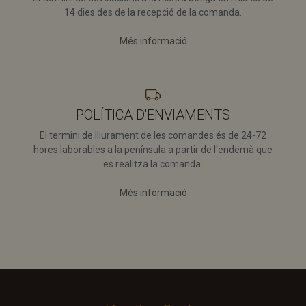
14 dies des de la recepció de la comanda.
Estrictament necessàries
Rendiment
Les galetes estrictament necessàries permeten la
Més informació
funcionalitat bàsica del lloc web, com ara l’inici de
sessió d’usuaris i la gestió de comptes. El lloc web no
es pot utilitzar correctament sense les galetes
estrictament necessàries.
Nom
Proveïdor / Domini
Caducitat
Desc
POLÍTICA D'ENVIAMENTS
ci_session
Sessió
Coo
CodeIgniter
asso
Foundation
El termini de lliurament de les comandes és de 24-72
norm
shop.vendingcosta.com
hores laborables a la península a partir de l'endemà que
mar
Code
es realitza la comanda.
crea
apli
basa
Més informació
PHP
Nor
s’uti
mant
de l
dura
sess
nave
gara
cohe
l’ex
l’usu