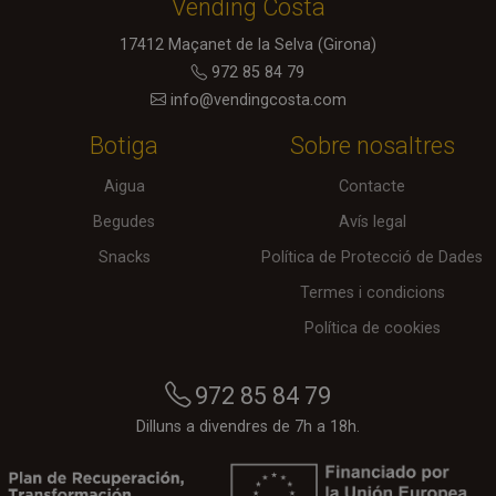
Vending Costa
defe
cook
dest
17412
Maçanet de la Selva
(Girona)
final
972 85 84 79
sess
nave
info@vendingcosta.com
aque
ser
estr
Botiga
Sobre nosaltres
nece
obst
es p
Aigua
Contacte
emm
opc
Begudes
Avís legal
en u
dade
Snacks
Política de Protecció de Dades
utili
fer 
seg
Termes i condicions
d’us
a alt
Política de cookies
final
aque
pro
no s
972 85 84 79
una 
de
Dilluns a divendres de 7h a 18h.
Nece
estr
CookieScriptConsent
1 mes
Aque
CookieScript
l’uti
shop.vendingcosta.com