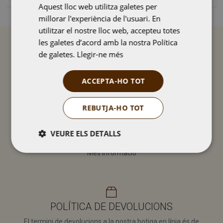
Aquest lloc web utilitza galetes per
SPANISH
millorar l'experiència de l'usuari. En
utilitzar el nostre lloc web, accepteu totes
les galetes d’acord amb la nostra Política
services
de galetes.
Llegir-ne més
ACCEPTA-HO TOT
PAGAMENT SEGUR
REBUTJA-HO TOT
Vending Costa garanteix la seguretat de les
transaccions i pagaments amb els nostres clients i
treballem amb els mètodes de pagament més segurs.
VEURE ELS DETALLS
Més informació
Estrictament
Rendiment
necessàries
POLÍTICA DE DEVOLUCIONS
El termini de devolucions a la nostra botiga en línia és de