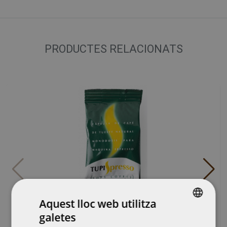
PRODUCTES RELACIONATS
Aquest lloc web utilitza
CAPSULES TUPINAMBA SOFT
galetes
CATALAN