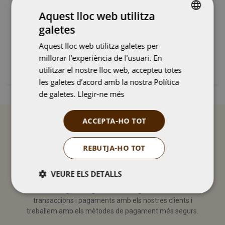
Aquest lloc web utilitza
galetes
CATALAN
Aquest lloc web utilitza galetes per
SPANISH
millorar l'experiència de l'usuari. En
COCA COLA ZERO LLAUNA 33CL
utilitzar el nostre lloc web, accepteu totes
les galetes d’acord amb la nostra Política
de galetes.
Llegir-ne més
ACCEPTA-HO TOT
services
REBUTJA-HO TOT
VEURE ELS DETALLS
PAGAMENT SEGUR
Vending Costa garanteix la seguretat de les
Estrictament
Rendiment
transaccions i pagaments amb els nostres clients i
necessàries
treballem amb els mètodes de pagament més segurs.