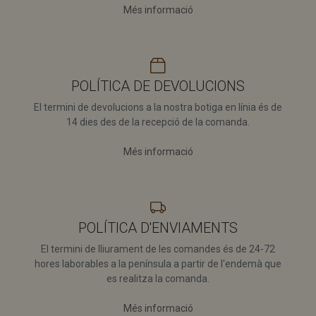
Més informació
Estrictament necessàries
Rendiment
POLÍTICA DE DEVOLUCIONS
Les galetes estrictament necessàries permeten la
funcionalitat bàsica del lloc web, com ara l’inici de
El termini de devolucions a la nostra botiga en línia és de
sessió d’usuaris i la gestió de comptes. El lloc web no
14 dies des de la recepció de la comanda.
es pot utilitzar correctament sense les galetes
estrictament necessàries.
Més informació
Nom
Proveïdor / Domini
Caducitat
Desc
ci_session
Sessió
Coo
CodeIgniter
asso
Foundation
norm
shop.vendingcosta.com
mar
Code
POLÍTICA D'ENVIAMENTS
crea
apli
El termini de lliurament de les comandes és de 24-72
basa
PHP
hores laborables a la península a partir de l'endemà que
Nor
es realitza la comanda.
s’uti
mant
de l
Més informació
dura