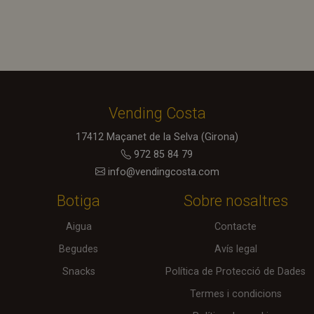
sess
nave
gara
cohe
l’ex
l’usu
defe
cook
dest
final
sess
Vending Costa
nave
aque
ser
17412
Maçanet de la Selva
(Girona)
estr
nece
972 85 84 79
obst
es p
info@vendingcosta.com
emm
opc
Botiga
Sobre nosaltres
en u
dade
utili
Aigua
Contacte
fer 
seg
d’us
Begudes
Avís legal
a alt
final
Snacks
Política de Protecció de Dades
aque
pro
Termes i condicions
no s
una 